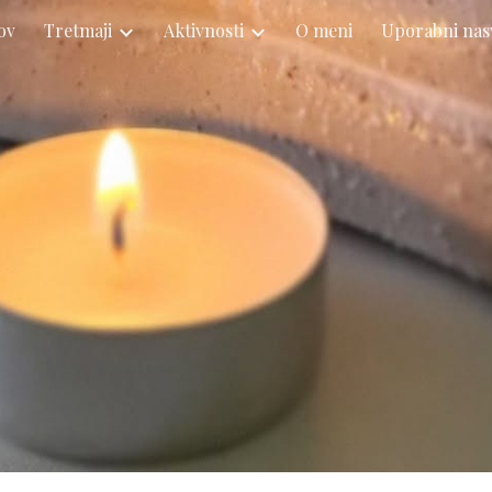
ov
Tretmaji
Aktivnosti
O meni
Uporabni nas
ip to main content
Skip to navigat