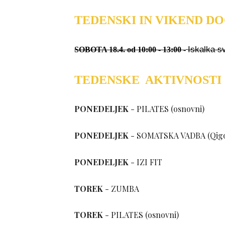
TEDENSKI IN VIKEND D
Iskalka s
SOBOTA
18.4.
od 1
0
:00 -
13
:
0
0
-
TEDENSKE AKTIVNOSTI
PONEDELJEK
-
PILATES (osnovni)
PONEDELJEK
- SOMATSKA VADBA (Qigon
PONEDELJEK
-
IZI FIT
TOREK
- ZUMBA
TOREK
-
PILATES (osnovni)