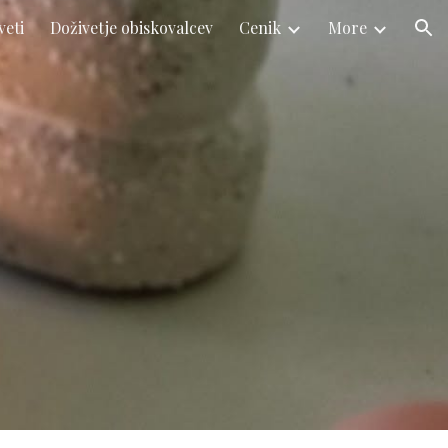
veti
Doživetje obiskovalcev
Cenik
More
ion