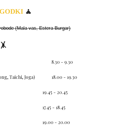
🧘
OGODKI
vobode (Mala vas, Estera Burgar)
🤸
8.30
- 9.30
g, Taichi, Joga)
18.00
- 19.30
1
9.45
-
20.45
17.45
-
18.45
1
9.00
-
20.00