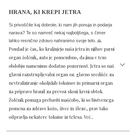
HRANA, KI KREPI JETRA
Si privoščite kaj dobrote, ki nam jih ponuja in podarja
narava? Te so namreč nekaj najboljšega, s čimer
lahko resnično zdravo nahranimo svoje telo. 🙏
Pomlad je čas, ko kraljujejo naša jetra in njihov parni
organ žolčnik, zato je pomembno, da jima v tem
obdobju namenimo dodatno pozornost. Jetra so naš
glavni razstrupljevalni organ oz. glavno središče za
nevtraliziranje okoljskih toksinov in primarni organ
za pripravo hranil za prevoz skozi krvni obtok.
Žolčnik pomaga prebaviti maščobo, ki so bistvenega
pomena za zdravo kožo, živce in žleze, prav tako
odpravlja nekatere toksine iz telesa. Več...