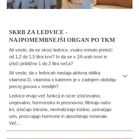
SKRB ZA LEDVICE -
NAJPOMEMBNEJŠI ORGAN PO TKM
Ali veste, da se skozi ledvice, vsako minuto pretoči
od 1,2 do 1,5 litra krvi? In da se v 24-urah tvori in
izloči približno 1 do 2 litra seča?
Ali veste, da v ledvicah nastaja aktivna oblika
vitamina D, vitamina o katerem je v zadnjem obdobju
precej govora v medijih?
Ledvice imajo več funkcij in sicer izločevalno,
urejevalno, hormonsko in presnovno; filtrirajo našo
kri, izločajo toksine, nevtralizirajo kislino, ustvarjajo
urin, proizvajajo hormone in absorbirajo minerale.
Več...