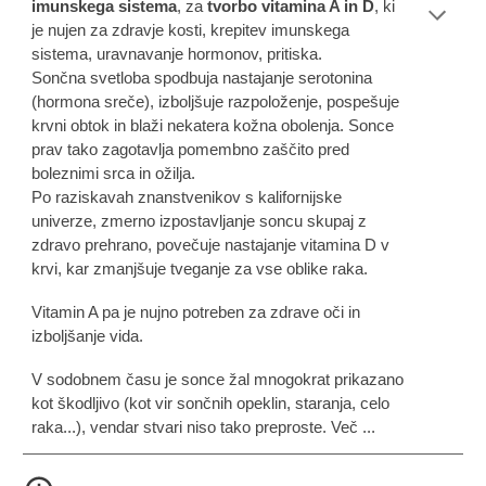
imunskega sistema
, za
tvorbo vitamina A in D
, ki
je nujen za zdravje kosti, krepitev imunskega
sistema, uravnavanje hormonov, pritiska.
Sončna svetloba spodbuja nastajanje serotonina
(hormona sreče), izboljšuje razpoloženje, pospešuje
krvni obtok in blaži nekatera kožna obolenja. Sonce
prav tako zagotavlja pomembno zaščito pred
boleznimi sr
ca in ožilja.
Po raziskavah znanstvenikov s kalifornijske
univerze, zmerno izpostavljanje soncu skupaj z
zdravo prehrano, povečuje nastajanje vitamina D v
krvi, kar zmanjšuje tveganje za vse oblike raka.
Vitamin A pa je nujno potreben za zdrave oči
in
izboljšanje vida.
V sodobnem času je sonce žal mnogokrat prikazano
kot škodljivo (kot vir sončnih opeklin, staranja, celo
raka...), vendar stvari niso tako preproste.
Več ...