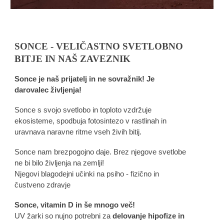
SONCE - VELIČASTNO SVETLOBNO
BITJE IN NAŠ ZAVEZNIK
Sonce je naš prijatelj in ne sovražnik! Je
darovalec življenja!
Sonce s svojo svetlobo in toploto vzdržuje
ekosisteme, spodbuja fotosintezo v rastlinah in
uravnava naravne ritme vseh živih bitij.
Sonce nam brezpogojno daje. Brez njegove svetlobe
ne bi bilo življenja na zemlji!
Njegovi blagodejni učinki na psiho - fizično in
čustveno zdravje
Sonce, vitamin D in še mnogo več!
UV žarki so nujno potrebni za
delovanje hipofize in