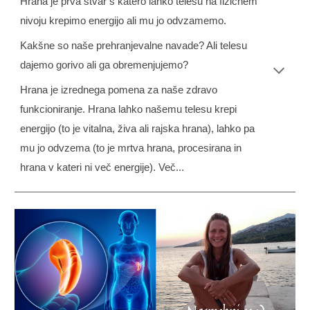
Hrana je prva stvar s katero lahko telesu na fizičnem
nivoju krepimo energijo ali mu jo odvzamemo.
Kakšne so naše prehranjevalne navade? Ali telesu
dajemo gorivo ali ga obremenjujemo?
Hrana je izrednega pomena za naše zdravo
funkcioniranje. Hrana lahko našemu telesu krepi
energijo (to je vitalna, živa ali rajska hrana), lahko pa
mu jo odvzema (to je mrtva hrana, procesirana in
hrana v kateri ni več energije). Več...